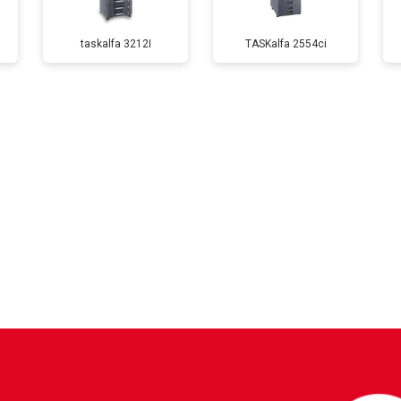
taskalfa 3212I
TASKalfa 2554ci
от 90 мин
о
от 80 мин
о
от 70 мин
о
?