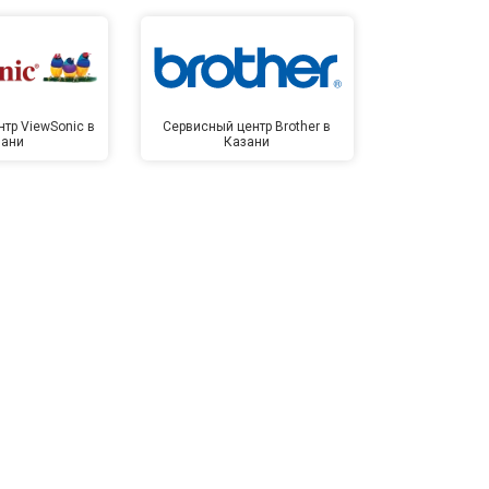
тр ViewSonic в
Сервисный центр Brother в
Сервисный 
зани
Казани
Ка