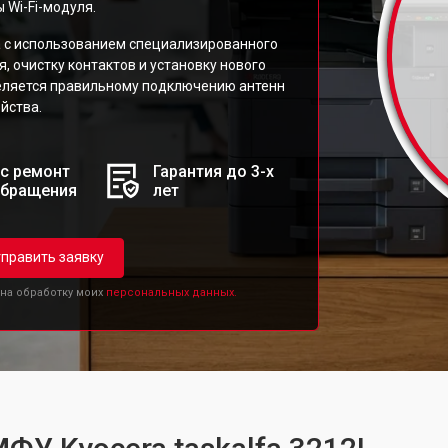
 Wi-Fi-модуля.
а с использованием специализированного
, очистку контактов и установку нового
еляется правильному подключению антенн
йства.
с ремонт
Гарантия до 3-х
обращения
лет
править заявку
 на обработку моих
персональных данных.