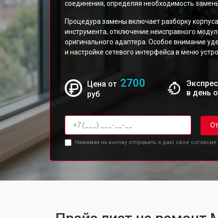
соединения, определяя необходимость замены
Процедура замены включает разборку корпус
инструмента, отключение неисправного модуля
оригинального адаптера. Особое внимание уд
и настройке сетевого интерфейса в меню устро
2700
Экспрес
Цена от
в день 
руб
От
Нажимая на кнопку отправить я даю свое согласие