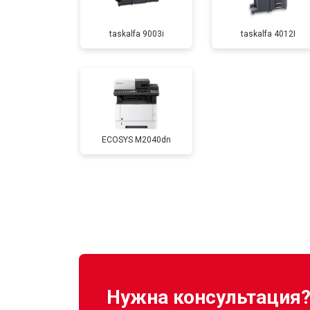
taskalfa 9003i
taskalfa 4012I
Замена каретки
Замена блока питания
ECOSYS M2040dn
Замена вала
Нужна консультация