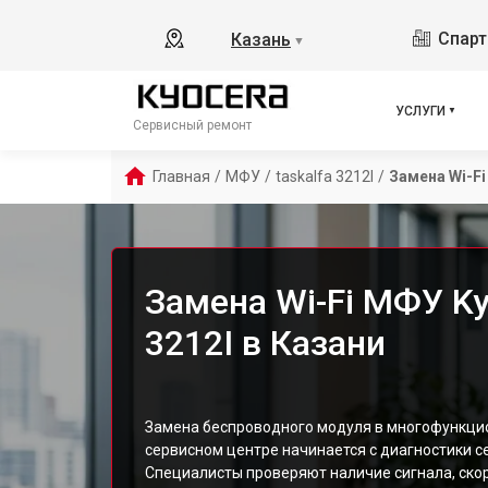
Спарт
Казань
▼
УСЛУГИ
Сервисный ремонт
Главная
/
МФУ
/
taskalfa 3212I
/
Замена Wi-Fi
Замена Wi-Fi МФУ Ky
3212I в Казани
Замена беспроводного модуля в многофункцио
сервисном центре начинается с диагностики се
Специалисты проверяют наличие сигнала, ско